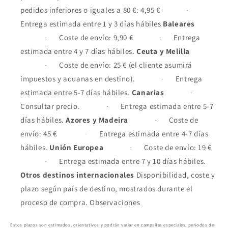
pedidos inferiores o iguales a 80 €: 4,95 €
·
Entrega estimada entre 1 y 3 días hábiles
Baleares
Coste de envío: 9,90 €
Entrega
·
·
estimada entre 4 y 7 días hábiles.
Ceuta y Melilla
Coste de envío: 25 € (el cliente asumirá
·
impuestos y aduanas en destino).
Entrega
·
estimada entre 5-7 días hábiles.
Canarias
·
Consultar precio.
Entrega estimada entre 5-7
·
días hábiles.
Azores y Madeira
Coste de
·
envío: 45 €
Entrega estimada entre 4-7 días
·
hábiles.
Unión Europea
Coste de envío: 19 €
·
Entrega estimada entre 7 y 10 días hábiles.
·
Otros destinos internacionales
Disponibilidad, coste y
plazo según país de destino, mostrados durante el
proceso de compra.
Observaciones
Estos plazos son estimados, orientativos y podrán variar en campañas especiales, periodos de