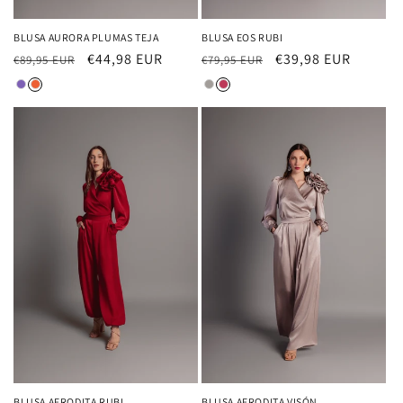
BLUSA AURORA PLUMAS TEJA
BLUSA EOS RUBI
Precio
Precio
€44,98 EUR
Precio
Precio
€39,98 EUR
€89,95 EUR
€79,95 EUR
habitual
de
habitual
de
oferta
oferta
BLUSA AFRODITA RUBI
BLUSA AFRODITA VISÓN