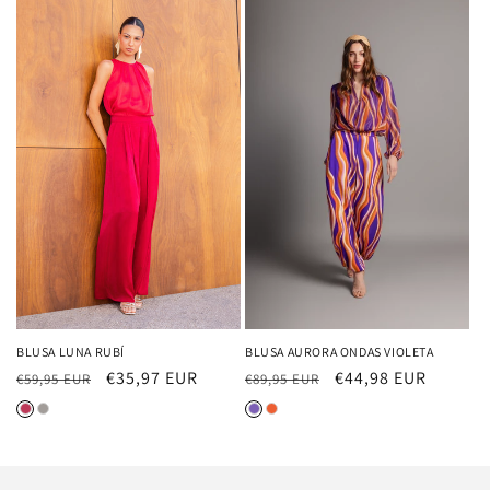
BLUSA AURORA ONDAS VIOLETA
BLUSA LUNA RUBÍ
Precio
Precio
€44,98 EUR
Precio
Precio
€35,97 EUR
€89,95 EUR
€59,95 EUR
habitual
de
habitual
de
oferta
oferta