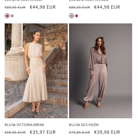
Precio
Precio
€44,98 EUR
Precio
Precio
€44,98 EUR
€89,95 EUR
€89,95 EUR
habitual
de
habitual
de
oferta
oferta
BLUSA EOS VISÓN
BLUSA VICTORIA ARENA
Precio
Precio
€39,98 EUR
Precio
Precio
€35,97 EUR
€79,95 EUR
€59,95 EUR