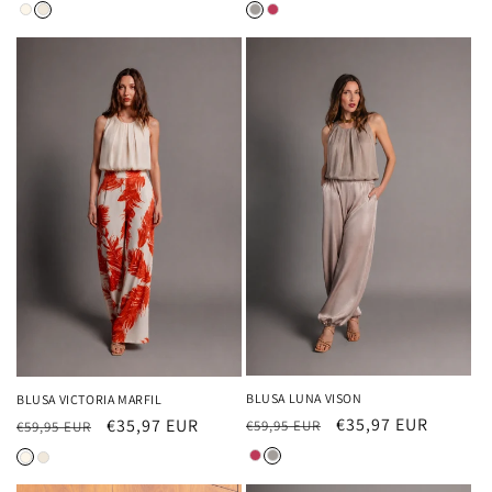
habitual
de
habitual
de
oferta
oferta
BLUSA LUNA VISON
BLUSA VICTORIA MARFIL
Precio
Precio
€35,97 EUR
Precio
Precio
€35,97 EUR
€59,95 EUR
€59,95 EUR
habitual
de
habitual
de
oferta
oferta