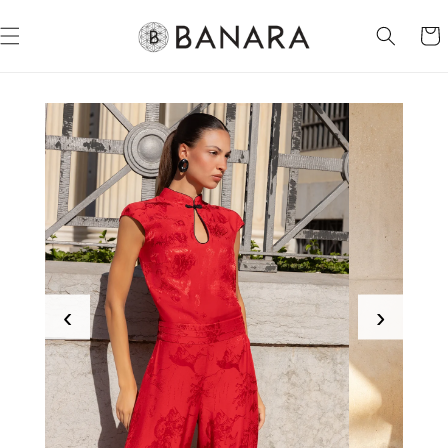
Ir
directamente
Carrit
al contenido
‹
›