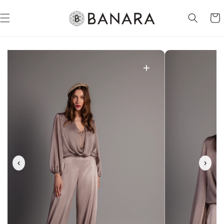
Ir
directamente
Carrit
al contenido
+
‹
›