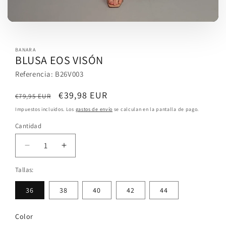
BANARA
BLUSA EOS VISÓN
Referencia: B26V003
Precio
Precio
€39,98 EUR
Oferta
€79,95 EUR
habitual
de
Impuestos incluidos. Los
gastos de envío
se calculan en la pantalla de pago.
oferta
Cantidad
Cantidad
Reducir
Aumentar
cantidad
cantidad
Tallas:
para
para
BLUSA
BLUSA
36
38
40
42
44
EOS
EOS
VISÓN
VISÓN
Color